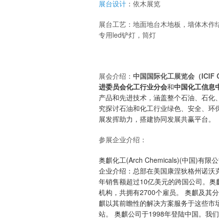
展台设计
：依木展览
展台工艺：地面地台木地板，墙体木作
专用led铲灯，筒灯
展会介绍：
中国国际化工展览会（ICIF C
进委员会化工行业分会
和
中国化工信息
产品和先进技术，涵盖整个石油、石化、
究探讨石油和化工行业绿色、安全、环
展发挥助力，搭建协同发展共赢平台。
参展企业介绍：
奥麒化工(Arch Chemicals)(中国)有限
企业介绍：总部在美国康涅狄格州诺沃克
年销售额超过10亿美元的跨国公司。
机构，共拥有2700个雇员。 奥麒及
麒以其前瞻性的解决方案服务于这些市
站。 奥麒公司于1998年登陆中国。