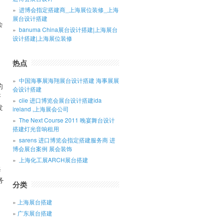
进博会指定搭建商_上海展位装修_上海
展台设计搭建
会
banuma China展台设计搭建|上海展台
设计搭建|上海展位装修
热点
中国海事展海翔展台设计搭建 海事展展
的
会设计搭建
研
ciie 进口博览会展台设计搭建ida
发
ireland ,上海展会公司
The Next Course 2011 晚宴舞台设计
搭建灯光音响租用
sarens 进口博览会指定搭建服务商 进
博会展台案例 展会装饰
上海化工展ARCH展台搭建
每
务
分类
上海展台搭建
广东展台搭建