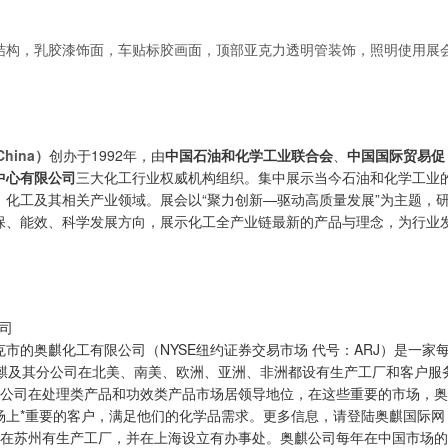
结构，乳胶漆饰面，车贴标胶画面，顶部亚克力透明管装饰，照明使用展
hina）
创办于1992年，由
中国石油和化学工业联合会
、
中国国际贸易促
中心有限公司
三大化工行业权威机构组织。集中展示当今石油和化学工业
化工及其相关产业领域。展会以“聚力创新—驱动高质量发展”为主题，
保、能效、科学发展方向，展示化工全产业链最新的产品与理念，为行业
公司
市的奥麒化工有限公司（NYSE纽约证券交易市场 代号：ARJ）是一家
奥麒及其分公司在北美、南美、欧洲、亚洲、非洲都设有生产工厂和客户服
其分公司在处理类产品和功效类产品市场居领导地位，在这些重要的市场，奥
场上*重要的客户，满足他们的化学品需求。更多信息，请登陆奥麒国际网
我们在苏州有生产工厂，并在上海设立有办事处。奥麒公司每年在中国市场的