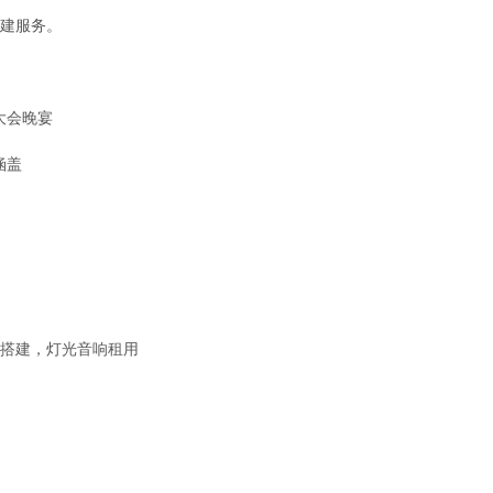
光搭建服务。
大会晚宴
涵盖
舞台设计搭建，灯光音响租用