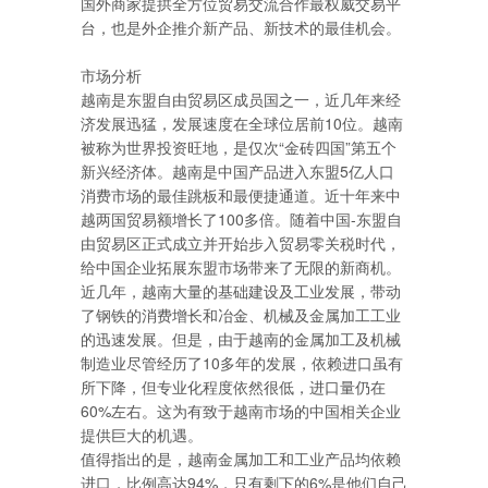
国外商家提拱全方位贸易交流合作最权威交易平
台，也是外企推介新产品、新技术的最佳机会。
市场分析
越南是东盟自由贸易区成员国之一，近几年来经
济发展迅猛，发展速度在全球位居前10位。越南
被称为世界投资旺地，是仅次“金砖四国”第五个
新兴经济体。越南是中国产品进入东盟5亿人口
消费市场的最佳跳板和最便捷通道。近十年来中
越两国贸易额增长了100多倍。随着中国-东盟自
由贸易区正式成立并开始步入贸易零关税时代，
给中国企业拓展东盟市场带来了无限的新商机。
近几年，越南大量的基础建设及工业发展，带动
了钢铁的消费增长和冶金、机械及金属加工工业
的迅速发展。但是，由于越南的金属加工及机械
制造业尽管经历了10多年的发展，依赖进口虽有
所下降，但专业化程度依然很低，进口量仍在
60%左右。这为有致于越南市场的中国相关企业
提供巨大的机遇。
值得指出的是，越南金属加工和工业产品均依赖
进口，比例高达94%，只有剩下的6%是他们自己