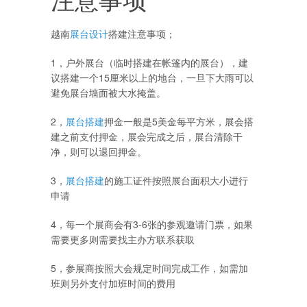
越南
展台设计
搭建注意事项；
1
，户外展台（临时搭建在帐篷内的展台），建
议搭建一个
15
厘米以上的地台，一旦下大雨可以
避免展台墙面被大水掩盖。
2
，
展台搭建
押金一般是
5
美金每平方米，展会搭
建之前支付押金，展会完成之后，展台清除干
净，则可以退回押金。
3
，
展台搭建
的施工证件按照展台面积大小进行
申请
4
，每一个展商会有
3-6
张的参观邀请门票，如果
需要更多则需要找主办方联系获取
5
，参展商按照大会规定时间完成工作，如需加
班则另外支付加班时间的费用